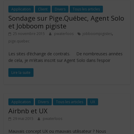
Application
Client
Divers
Tous les articles
Sondage sur Pige.Québec, Agent Solo
et Jobboom pigiste
,
25 novembre 2015
pwaterloos
jobboompigistes
pige.quebec
Les sites d’échange de contrats. De nombreuses années
de cela, je m’étais inscrit sur Agent Solo dans l’espoir
Lire la suite
Application
Divers
Tous les articles
UX
Airbnb et UX
29 mai 2015
pwaterloos
Mauvais concept UX ou mauvais utilisateur ? Nous