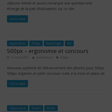
utilisons Airbnb et avons remarqué une question très
étrange de la part d’utilisateurs sur ce site.
Lire la suite
Application
Photo
Reportage
UX
500px – ergonomie et concours
14 avril 2015
pwaterloos
500px
Nouveau système de téléversement des photos pour 500px
500px organise un petit concours suite à la mise en place de
Lire la suite
Application
Divers
Photo