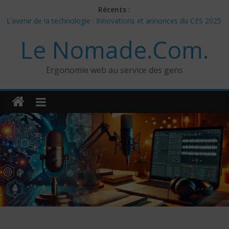
Skip
Récents :
to
L’avenir de la technologie : Innovations et annonces du CES 2025
content
– Jour 3
Le Nomade.Com.
Les 3 meilleurs réponses de politiciens Canadiens pour Donald
Trump
Google Deep Mind – IA : Simulation Mondiale et Défis Éthiques
Ergonomie web au service des gens
NotebookLM : Mes commentaires sur 2 mois d’utilisation
CES 2025: Technologies insolites – jour 5