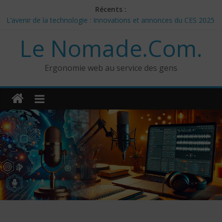
Skip
Récents :
to
L’avenir de la technologie : Innovations et annonces du CES 2025
content
– Jour 3
Le Nomade.Com.
Les 3 meilleurs réponses de politiciens Canadiens pour Donald
Trump
Google Deep Mind – IA : Simulation Mondiale et Défis Éthiques
Ergonomie web au service des gens
NotebookLM : Mes commentaires sur 2 mois d’utilisation
CES 2025: Technologies insolites – jour 5