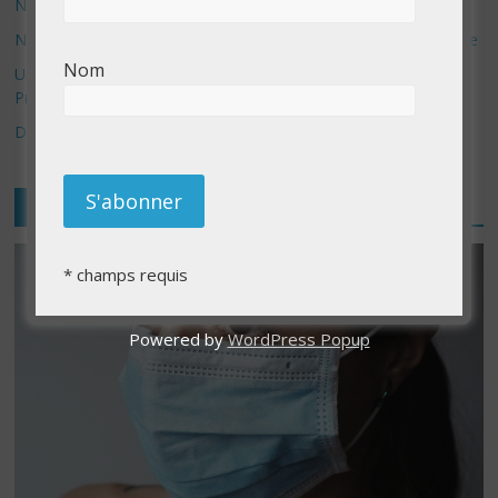
Nouveau site web – Amadova – nouvelle cliente
Nouveau service de prise de photo de produit pour e-commerce
Nom
Un nouveau type de produit par BiMoo en vente sur Best Buy
Price
Démantèlement d’amazon – une bonne idée
Publicité
*
champs requis
Powered by
WordPress Popup