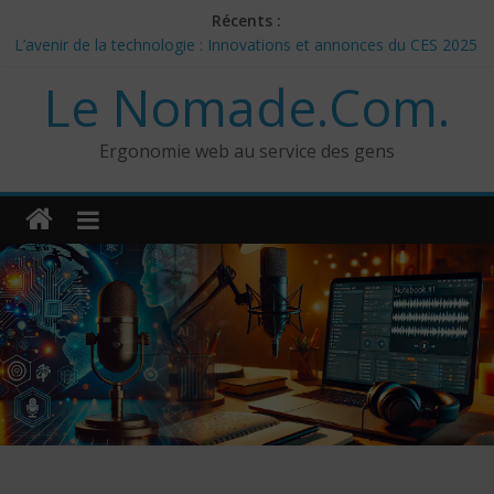
Skip
Récents :
to
L’avenir de la technologie : Innovations et annonces du CES 2025
content
– Jour 3
Le Nomade.Com.
Les 3 meilleurs réponses de politiciens Canadiens pour Donald
Trump
Google Deep Mind – IA : Simulation Mondiale et Défis Éthiques
Ergonomie web au service des gens
NotebookLM : Mes commentaires sur 2 mois d’utilisation
CES 2025: Technologies insolites – jour 5