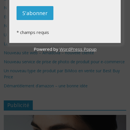
Nouvelle aventure sur YouTube
Exposition Photo – Nouvelle campagne de financement
Nouveau site e-commerce sur Etsy
*
champs requis
Un nouveau site Shopify de lancé : Formuler store
Les boitiers Formuler Z10 pro max sont arrivés !!
Powered by
WordPress Popup
Nouveau site web – Amadova – nouvelle cliente
Nouveau service de prise de photo de produit pour e-commerce
Un nouveau type de produit par BiMoo en vente sur Best Buy
Price
Démantèlement d’amazon – une bonne idée
Publicité