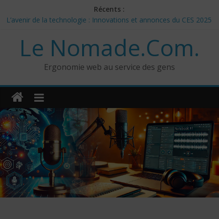
Skip
Récents :
to
L’avenir de la technologie : Innovations et annonces du CES 2025
content
– Jour 3
Le Nomade.Com.
Les 3 meilleurs réponses de politiciens Canadiens pour Donald
Trump
Google Deep Mind – IA : Simulation Mondiale et Défis Éthiques
Ergonomie web au service des gens
NotebookLM : Mes commentaires sur 2 mois d’utilisation
CES 2025: Technologies insolites – jour 5