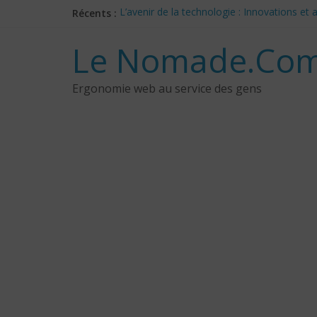
Skip
Récents :
L’avenir de la technologie : Innovations e
to
Les 3 meilleurs réponses de politiciens C
content
Google Deep Mind – IA : Simulation Mondia
Le Nomade.Com
NotebookLM : Mes commentaires sur 2 mois
CES 2025: Technologies insolites – jour 5
Ergonomie web au service des gens