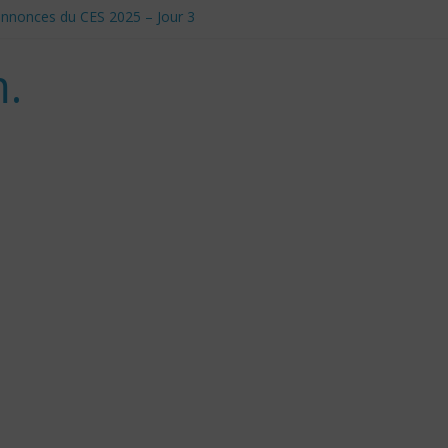
t annonces du CES 2025 – Jour 3
anadiens pour Donald Trump
le et Défis Éthiques
.
 d’utilisation