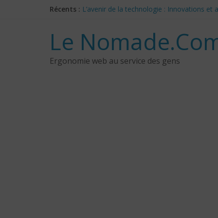
Skip
Récents :
L’avenir de la technologie : Innovations e
to
Les 3 meilleurs réponses de politiciens C
content
Google Deep Mind – IA : Simulation Mondia
Le Nomade.Com
NotebookLM : Mes commentaires sur 2 mois
CES 2025: Technologies insolites – jour 5
Ergonomie web au service des gens