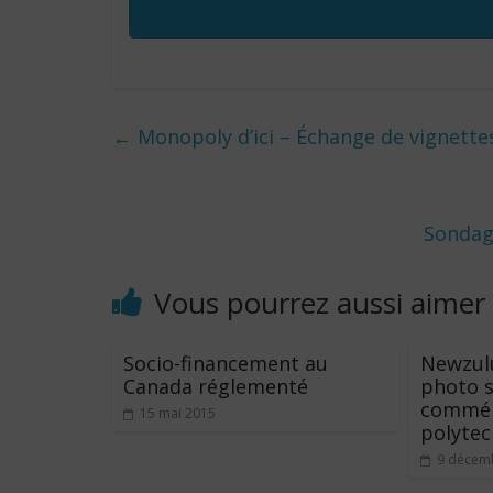
←
Monopoly d’ici – Échange de vignette
Sondag
Vous pourrez aussi aimer
Socio-financement au
Newzulu
Canada réglementé
photo s
commém
15 mai 2015
polyte
9 décem