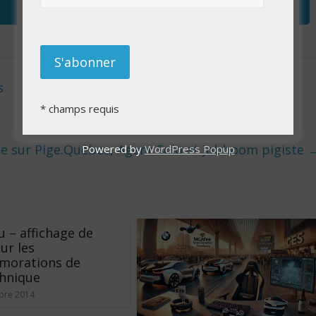
s
*
champs requis
e sur Pige.Québec, Agent Solo et Jobboom pigiste
Powered by
WordPress Popup
 – affichage de
ur les
orations de
chnique
bre 2014