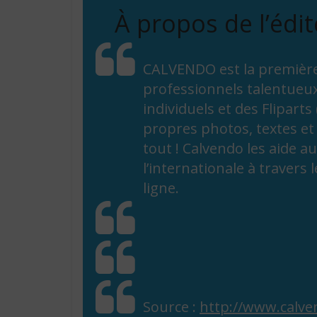
À propos de l’édi
CALVENDO est la première
professionnels talentueux 
individuels et des Fliparts 
propres photos, textes et
tout ! Calvendo les aide a
l’internationale à travers l
ligne.
Source :
http://www.calve