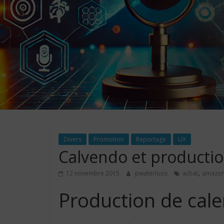
Divers
Promotion
Reportage
UX
Calvendo et productio
,
12 novembre 2015
pwaterloos
achat
amazo
Production de cale