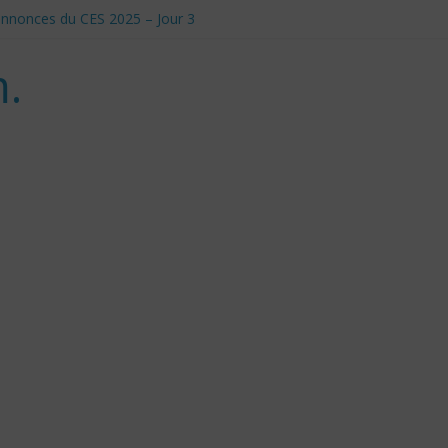
t annonces du CES 2025 – Jour 3
anadiens pour Donald Trump
le et Défis Éthiques
.
 d’utilisation