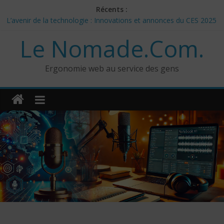
Skip
Récents :
to
L’avenir de la technologie : Innovations et annonces du CES 2025
content
– Jour 3
Le Nomade.Com.
Les 3 meilleurs réponses de politiciens Canadiens pour Donald
Trump
Google Deep Mind – IA : Simulation Mondiale et Défis Éthiques
Ergonomie web au service des gens
NotebookLM : Mes commentaires sur 2 mois d’utilisation
CES 2025: Technologies insolites – jour 5