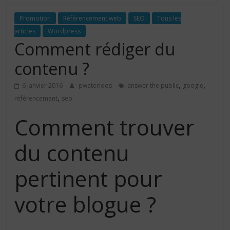
Promotion
Référencement web
SEO
Tous les
articles
Wordpress
Comment rédiger du
contenu ?
,
,
6 janvier 2016
pwaterloos
answer the public
google
,
référencement
seo
Comment trouver
du contenu
pertinent pour
votre blogue ?