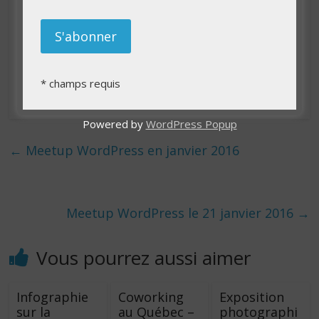
cet article ?
*
champs requis
Powered by
WordPress Popup
←
Meetup WordPress en janvier 2016
Meetup WordPress le 21 janvier 2016
→
Vous pourrez aussi aimer
Infographie
Coworking
Exposition
sur la
au Québec –
photographi