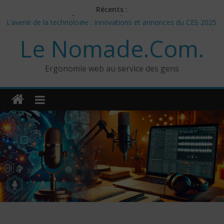
Skip
Récents :
to
CES 2025: Technologies insolites – jour 5
content
L’avenir de la technologie : Innovations et annonces du CES 2025
Le Nomade.Com.
– Jour 3
Les 3 meilleurs réponses de politiciens Canadiens pour Donald
Trump
Ergonomie web au service des gens
Google Deep Mind – IA : Simulation Mondiale et Défis Éthiques
NotebookLM : Mes commentaires sur 2 mois d’utilisation