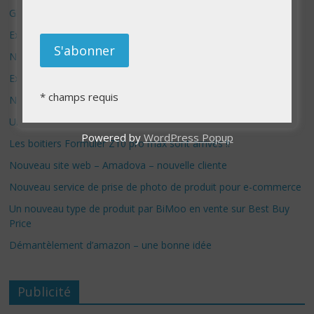
Glaze – le système anti IA
Exploration No Code avec Bolt.new
Nouvelle aventure sur YouTube
Exposition Photo – Nouvelle campagne de financement
*
champs requis
Nouveau site e-commerce sur Etsy
Un nouveau site Shopify de lancé : Formuler store
Powered by
WordPress Popup
Les boitiers Formuler Z10 pro max sont arrivés !!
Nouveau site web – Amadova – nouvelle cliente
Nouveau service de prise de photo de produit pour e-commerce
Un nouveau type de produit par BiMoo en vente sur Best Buy
Price
Démantèlement d’amazon – une bonne idée
Publicité