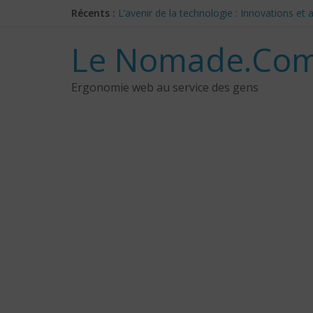
Skip
Récents :
L’avenir de la technologie : Innovations e
to
Les 3 meilleurs réponses de politiciens C
content
Google Deep Mind – IA : Simulation Mondia
Le Nomade.Com
NotebookLM : Mes commentaires sur 2 mois
CES 2025: Technologies insolites – jour 5
Ergonomie web au service des gens