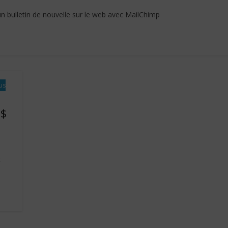
’un bulletin de nouvelle sur le web avec MailChimp
us
1$
t