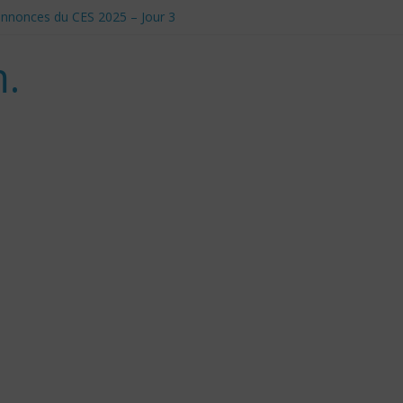
t annonces du CES 2025 – Jour 3
anadiens pour Donald Trump
le et Défis Éthiques
.
 d’utilisation