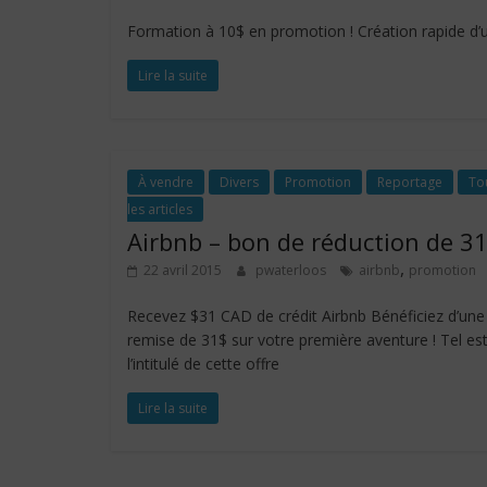
Formation à 10$ en promotion ! Création rapide d
Lire la suite
À vendre
Divers
Promotion
Reportage
To
les articles
Airbnb – bon de réduction de 3
,
22 avril 2015
pwaterloos
airbnb
promotion
Recevez $31 CAD de crédit Airbnb Bénéficiez d’une
remise de 31$ sur votre première aventure ! Tel es
l’intitulé de cette offre
Lire la suite