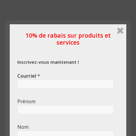
10% de rabais sur produits et
services
Inscrivez-vous maintenant !
Courriel
*
Prénom
Nom