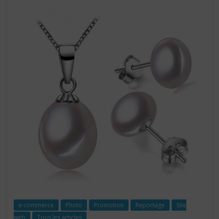
e-commerce
Photo
Promotion
Reportage
Site
web
Tous les articles