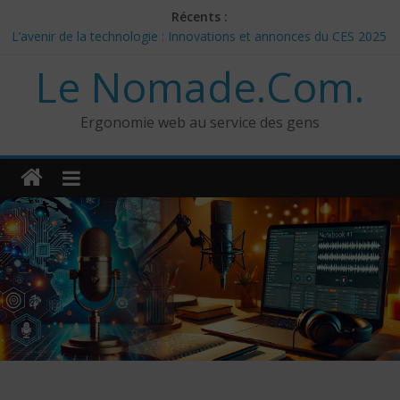
Skip
Récents :
to
L’avenir de la technologie : Innovations et annonces du CES 2025
content
– Jour 3
Le Nomade.Com.
Les 3 meilleurs réponses de politiciens Canadiens pour Donald
Trump
Google Deep Mind – IA : Simulation Mondiale et Défis Éthiques
Ergonomie web au service des gens
NotebookLM : Mes commentaires sur 2 mois d’utilisation
CES 2025: Technologies insolites – jour 5