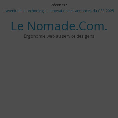
Skip
Récents :
to
L’avenir de la technologie : Innovations et annonces du CES 2025
content
– Jour 3
Le Nomade.Com.
Les 3 meilleurs réponses de politiciens Canadiens pour Donald
Trump
Google Deep Mind – IA : Simulation Mondiale et Défis Éthiques
Ergonomie web au service des gens
NotebookLM : Mes commentaires sur 2 mois d’utilisation
CES 2025: Technologies insolites – jour 5