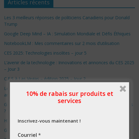
Articles récents
Les 3 meilleurs réponses de politiciens Canadiens pour Donald
Trump
Google Deep Mind – IA : Simulation Mondiale et Défis Éthiques
NotebookLM : Mes commentaires sur 2 mois d’utilisation
CES 2025: Technologies insolites – jour 5
L’avenir de la technologie : Innovations et annonces du CES 2025
– Jour 3
C.E.S à Las Vegas – édition 2025 – Jour 2
Le danger des avatars remplacant les véritables relations
10% de rabais sur produits et
amoureuses
services
Grok 2 : L’IA d’Elon Musk, la porte ouverte aux fausses nouvelles
?
HX-2: L’ultime révolution ou le début de la fin ?
Inscrivez-vous maintenant !
Glaze – le système anti IA
Courriel
*