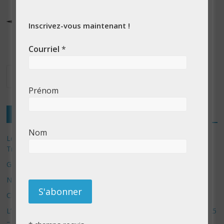
Inscrivez-vous maintenant !
Courriel
*
Prénom
Articles récents
Nom
Les 3 meilleurs réponses de politiciens Canadiens pour Donald
Trump
Google Deep Mind – IA : Simulation Mondiale et Défis Éthiques
NotebookLM : Mes commentaires sur 2 mois d’utilisation
CES 2025: Technologies insolites – jour 5
L’avenir de la technologie : Innovations et annonces du CES 2025
– Jour 3