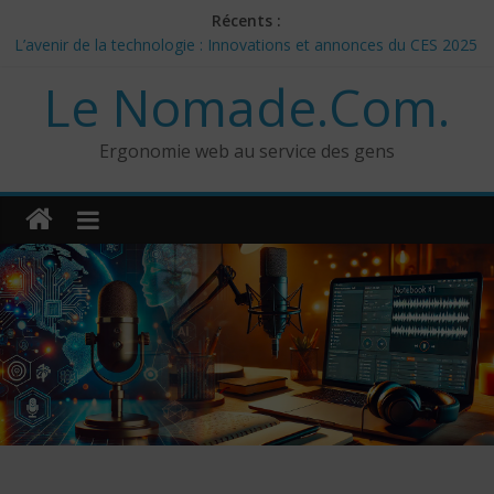
Skip
Récents :
to
L’avenir de la technologie : Innovations et annonces du CES 2025
content
– Jour 3
Le Nomade.Com.
Les 3 meilleurs réponses de politiciens Canadiens pour Donald
Trump
Google Deep Mind – IA : Simulation Mondiale et Défis Éthiques
Ergonomie web au service des gens
NotebookLM : Mes commentaires sur 2 mois d’utilisation
CES 2025: Technologies insolites – jour 5