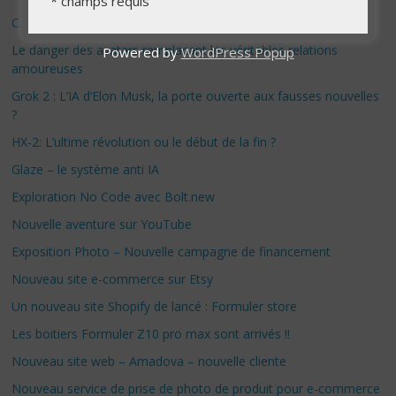
*
champs requis
C.E.S à Las Vegas – édition 2025 – Jour 2
Le danger des avatars remplacant les véritables relations
Powered by
WordPress Popup
amoureuses
Grok 2 : L’IA d’Elon Musk, la porte ouverte aux fausses nouvelles
?
HX-2: L’ultime révolution ou le début de la fin ?
Glaze – le système anti IA
Exploration No Code avec Bolt.new
Nouvelle aventure sur YouTube
Exposition Photo – Nouvelle campagne de financement
Nouveau site e-commerce sur Etsy
Un nouveau site Shopify de lancé : Formuler store
Les boitiers Formuler Z10 pro max sont arrivés !!
Nouveau site web – Amadova – nouvelle cliente
Nouveau service de prise de photo de produit pour e-commerce