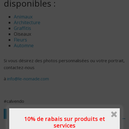
disponibles :
Animaux
Architecture
Graffitis
Oiseaux
Fleurs
Automne
Si vous désirez des photos personnalisées ou votre portrait,
contactez-nous
à
info@le-nomade.com
#calvendo
Entreprise
10% de rabais sur produits et
services