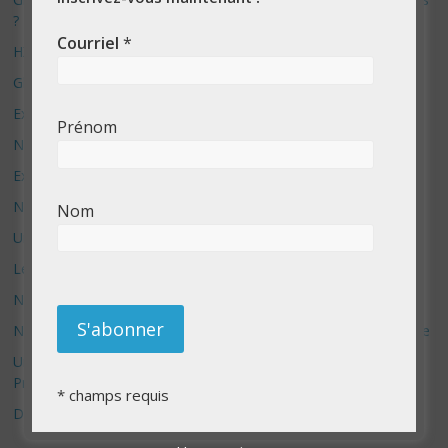
?
Courriel
*
HX-2: L’ultime révolution ou le début de la fin ?
Glaze – le système anti IA
Exploration No Code avec Bolt.new
Prénom
Nouvelle aventure sur YouTube
Exposition Photo – Nouvelle campagne de financement
Nouveau site e-commerce sur Etsy
Nom
Un nouveau site Shopify de lancé : Formuler store
Les boitiers Formuler Z10 pro max sont arrivés !!
Nouveau site web – Amadova – nouvelle cliente
Nouveau service de prise de photo de produit pour e-commerce
Un nouveau type de produit par BiMoo en vente sur Best Buy
Price
*
champs requis
Démantèlement d’amazon – une bonne idée