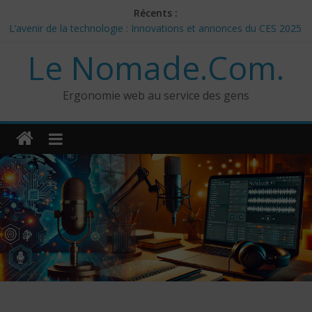
Skip
Récents :
to
L’avenir de la technologie : Innovations et annonces du CES 2025
content
– Jour 3
Le Nomade.Com.
Les 3 meilleurs réponses de politiciens Canadiens pour Donald
Trump
Google Deep Mind – IA : Simulation Mondiale et Défis Éthiques
Ergonomie web au service des gens
NotebookLM : Mes commentaires sur 2 mois d’utilisation
CES 2025: Technologies insolites – jour 5