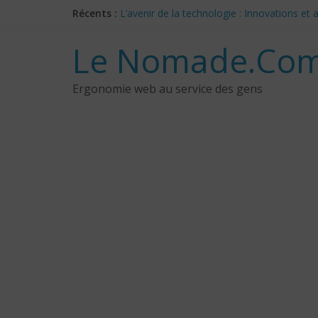
Skip
Récents :
L’avenir de la technologie : Innovations e
to
Les 3 meilleurs réponses de politiciens C
content
Google Deep Mind – IA : Simulation Mondia
Le Nomade.Com
NotebookLM : Mes commentaires sur 2 mois
CES 2025: Technologies insolites – jour 5
Ergonomie web au service des gens