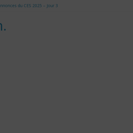
t annonces du CES 2025 – Jour 3
anadiens pour Donald Trump
le et Défis Éthiques
.
 d’utilisation