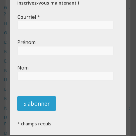
Inscrivez-vous maintenant !
Grok 2 : L’IA d’Elon Musk, la porte ouverte aux fausses nouvelles
?
Courriel
*
HX-2: L’ultime révolution ou le début de la fin ?
Glaze – le système anti IA
Prénom
Exploration No Code avec Bolt.new
Nouvelle aventure sur YouTube
Exposition Photo – Nouvelle campagne de financement
Nom
Nouveau site e-commerce sur Etsy
Un nouveau site Shopify de lancé : Formuler store
Les boitiers Formuler Z10 pro max sont arrivés !!
Nouveau site web – Amadova – nouvelle cliente
Nouveau service de prise de photo de produit pour e-commerce
Un nouveau type de produit par BiMoo en vente sur Best Buy
*
champs requis
Price
Démantèlement d’amazon – une bonne idée