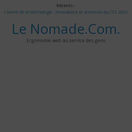
Skip
Récents :
to
L’avenir de la technologie : Innovations et annonces du CES 2025
content
– Jour 3
Le Nomade.Com.
Les 3 meilleurs réponses de politiciens Canadiens pour Donald
Trump
Google Deep Mind – IA : Simulation Mondiale et Défis Éthiques
Ergonomie web au service des gens
NotebookLM : Mes commentaires sur 2 mois d’utilisation
CES 2025: Technologies insolites – jour 5