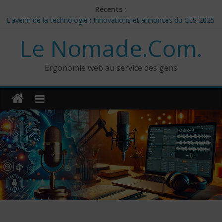
Skip
Récents :
to
L’avenir de la technologie : Innovations et annonces du CES 2025
content
– Jour 3
Le Nomade.Com.
Les 3 meilleurs réponses de politiciens Canadiens pour Donald
Trump
Google Deep Mind – IA : Simulation Mondiale et Défis Éthiques
Ergonomie web au service des gens
NotebookLM : Mes commentaires sur 2 mois d’utilisation
CES 2025: Technologies insolites – jour 5