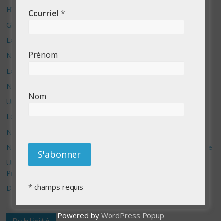
HX-2: L’ultime révolution ou le début de la fin ?
Courriel
*
Glaze – le système anti IA
Exploration No Code avec Bolt.new
Prénom
Nouvelle aventure sur YouTube
Exposition Photo – Nouvelle campagne de financement
Nouveau site e-commerce sur Etsy
Nom
Un nouveau site Shopify de lancé : Formuler store
Les boitiers Formuler Z10 pro max sont arrivés !!
Nouveau site web – Amadova – nouvelle cliente
Nouveau service de prise de photo de produit pour e-commerce
Un nouveau type de produit par BiMoo en vente sur Best Buy
Price
*
champs requis
Démantèlement d’amazon – une bonne idée
Powered by
WordPress Popup