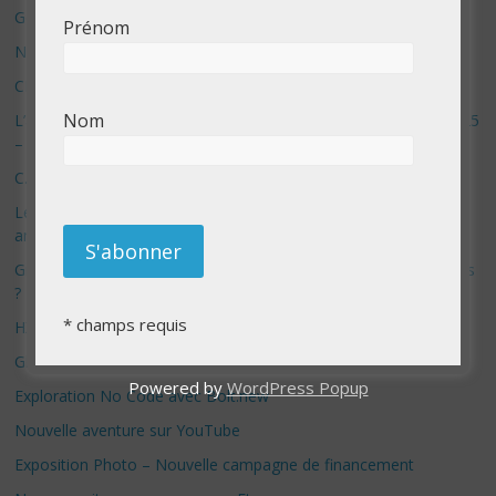
Google Deep Mind – IA : Simulation Mondiale et Défis Éthiques
Prénom
NotebookLM : Mes commentaires sur 2 mois d’utilisation
CES 2025: Technologies insolites – jour 5
Nom
L’avenir de la technologie : Innovations et annonces du CES 2025
– Jour 3
C.E.S à Las Vegas – édition 2025 – Jour 2
Le danger des avatars remplacant les véritables relations
amoureuses
Grok 2 : L’IA d’Elon Musk, la porte ouverte aux fausses nouvelles
?
*
champs requis
HX-2: L’ultime révolution ou le début de la fin ?
Glaze – le système anti IA
Powered by
WordPress Popup
Exploration No Code avec Bolt.new
Nouvelle aventure sur YouTube
Exposition Photo – Nouvelle campagne de financement