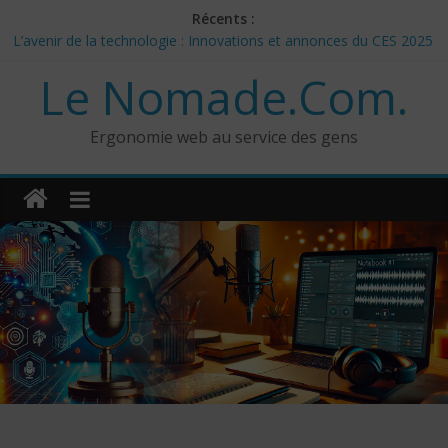
Skip
Récents :
to
L’avenir de la technologie : Innovations et annonces du CES 2025
content
– Jour 3
Le Nomade.Com.
Les 3 meilleurs réponses de politiciens Canadiens pour Donald
Trump
Google Deep Mind – IA : Simulation Mondiale et Défis Éthiques
Ergonomie web au service des gens
NotebookLM : Mes commentaires sur 2 mois d’utilisation
CES 2025: Technologies insolites – jour 5