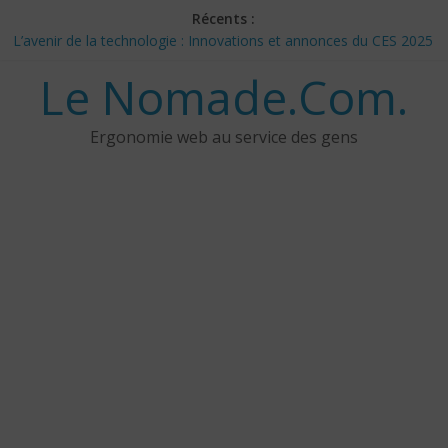
Skip
Récents :
to
L’avenir de la technologie : Innovations et annonces du CES 2025
content
– Jour 3
Le Nomade.Com.
Les 3 meilleurs réponses de politiciens Canadiens pour Donald
Trump
Google Deep Mind – IA : Simulation Mondiale et Défis Éthiques
Ergonomie web au service des gens
NotebookLM : Mes commentaires sur 2 mois d’utilisation
CES 2025: Technologies insolites – jour 5