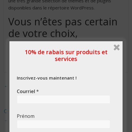
une très grande sélection de thèmes et de plugins
disponibles dans le répertoire WordPress.
Vous n’êtes pas certain
de votre choix,
WordPress vs Shopify ?
10% de rabais sur produits et
services
Laissez nous vous aider.
Inscrivez-vous maintenant !
←
Qu’est-ce que le référencement hors site ?
Courriel
*
C’est confirmé ! Les Expos de retour à Montréal
Prénom
→