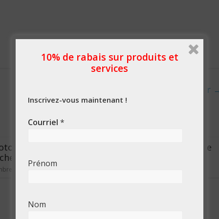
10% de rabais sur produits et
services
Coworking au Québec – Mise à jour
Inscrivez-vous maintenant !
Courriel
*
ototyper un produit
Calvendo et production de
cher un équivalent ?
calendriers
Prénom
mbre 2015
12 novembre 2015
Nom