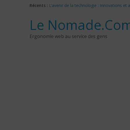
Skip
Récents :
L’avenir de la technologie : Innovations e
to
Les 3 meilleurs réponses de politiciens C
content
Google Deep Mind – IA : Simulation Mondia
Le Nomade.Com
NotebookLM : Mes commentaires sur 2 mois
CES 2025: Technologies insolites – jour 5
Ergonomie web au service des gens