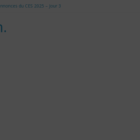
t annonces du CES 2025 – Jour 3
anadiens pour Donald Trump
le et Défis Éthiques
.
 d’utilisation