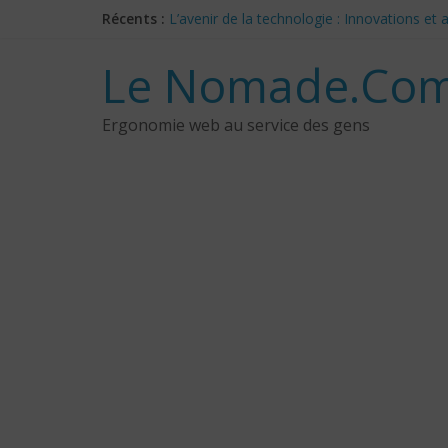
Skip
Récents :
L’avenir de la technologie : Innovations e
to
Les 3 meilleurs réponses de politiciens C
content
Google Deep Mind – IA : Simulation Mondia
Le Nomade.Com
NotebookLM : Mes commentaires sur 2 mois
CES 2025: Technologies insolites – jour 5
Ergonomie web au service des gens