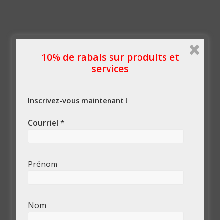
10% de rabais sur produits et
services
Inscrivez-vous maintenant !
Courriel
*
Prénom
Nom