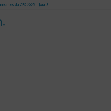
t annonces du CES 2025 – Jour 3
anadiens pour Donald Trump
le et Défis Éthiques
.
 d’utilisation