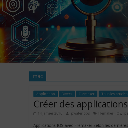
mac
Application
Divers
Filemaker
Tous les articles
Créer des applications
,
,
14 janvier 2016
pwaterloos
filemaker
iOS
ip
Applications IOS avec Filemaker Selon les dernières