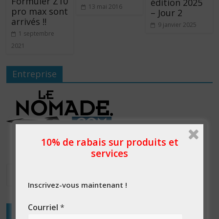
Formuler Z10
édition 2025
13 mai 2016
pro max sont
– Jour 2
arrivés !!
9 janvier 2025
1 septembre
2021
Entreprise
10% de rabais sur produits et
services
Inscrivez-vous maintenant !
Courriel
*
Articles récents