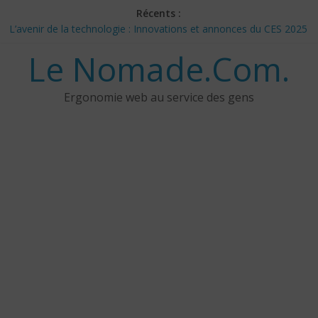
Skip
Récents :
to
L’avenir de la technologie : Innovations et annonces du CES 2025
content
– Jour 3
Le Nomade.Com.
Les 3 meilleurs réponses de politiciens Canadiens pour Donald
Trump
Google Deep Mind – IA : Simulation Mondiale et Défis Éthiques
Ergonomie web au service des gens
NotebookLM : Mes commentaires sur 2 mois d’utilisation
CES 2025: Technologies insolites – jour 5