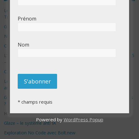
Les 3 meilleurs réponses de politiciens Canadiens pour Donald
Trump
Prénom
Google Deep Mind – IA : Simulation Mondiale et Défis Éthiques
NotebookLM : Mes commentaires sur 2 mois d’utilisation
Nom
CES 2025: Technologies insolites – jour 5
L’avenir de la technologie : Innovations et annonces du CES 2025
– Jour 3
C.E.S à Las Vegas – édition 2025 – Jour 2
Le danger des avatars remplacant les véritables relations
amoureuses
Grok 2 : L’IA d’Elon Musk, la porte ouverte aux fausses nouvelles
*
champs requis
?
HX-2: L’ultime révolution ou le début de la fin ?
Powered by
WordPress Popup
Glaze – le système anti IA
Exploration No Code avec Bolt.new